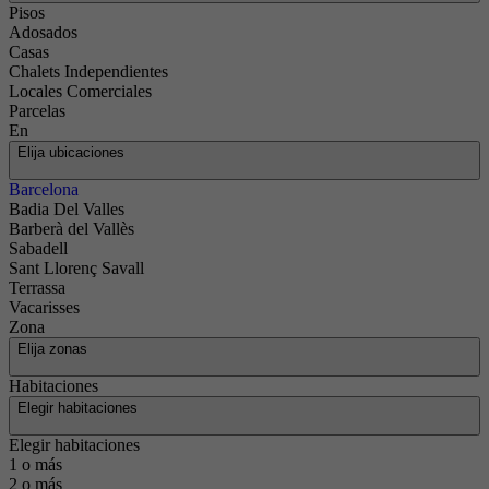
Pisos
Adosados
Casas
Chalets Independientes
Locales Comerciales
Parcelas
En
Elija ubicaciones
Barcelona
Badia Del Valles
Barberà del Vallès
Sabadell
Sant Llorenç Savall
Terrassa
Vacarisses
Zona
Elija zonas
Habitaciones
Elegir habitaciones
Elegir habitaciones
1 o más
2 o más