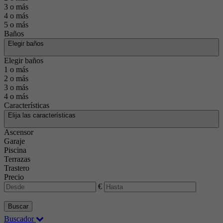
3 o más
4 o más
5 o más
Baños
Elegir baños
Elegir baños
1 o más
2 o más
3 o más
4 o más
Características
Elija las características
Ascensor
Garaje
Piscina
Terrazas
Trastero
Precio
€
Buscar
Buscador